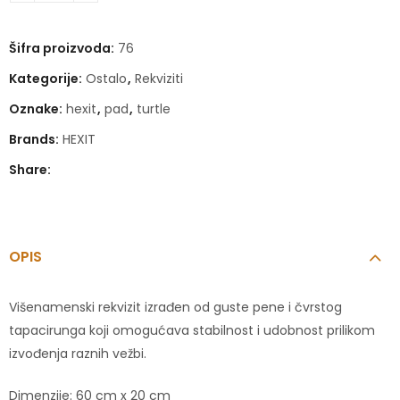
Šifra proizvoda:
76
Kategorije:
Ostalo
,
Rekviziti
Oznake:
hexit
,
pad
,
turtle
Brands:
HEXIT
Share:
OPIS
Višenamenski rekvizit izrađen od guste pene i čvrstog
tapacirunga koji omogućava stabilnost i udobnost prilikom
izvođenja raznih vežbi.
Dimenzije: 60 cm x 20 cm