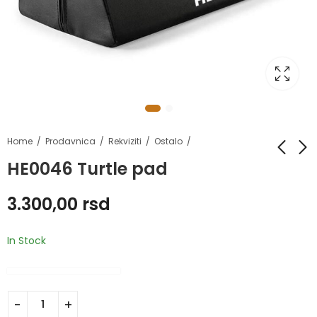
Home
Prodavnica
Rekviziti
Ostalo
HE0046 Turtle pad
HE1930B TRX PRO 3
HE0059 Viseći
3.300,00
rsd
hvatovi
3.750,00
rsd
1.500,00
rsd
In Stock