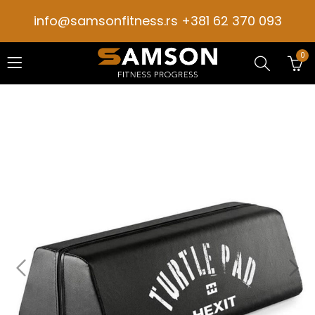
info@samsonfitness.rs +381 62 370 093
0