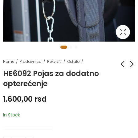
Home
Prodavnica
Rekviziti
Ostalo
HE6092 Pojas za dodatno
opterećenje
HE0049B- 2 Antislip
HE1906 Profesionalni
pliometrijska kutija
steper
1.600,00
rsd
11.700,00
7.800,00
rsd
rsd
In Stock