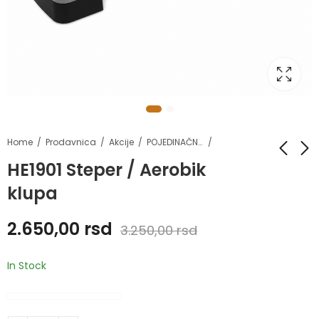
Home
Prodavnica
Akcije
POJEDINAČNI POPUSTI
HE1901 Steper / Aerobik
klupa
HE9204K Hip thurst
HE1641C Steznici za
klupa
koleno
2.650,00
rsd
3.250,00
rsd
26.800,00
1.700,00
rsd
rsd
31.300,00
rsd
In Stock