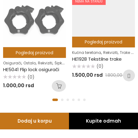
NEMA NA STANJU
Pogledaj proizvod
,
,
Pogledaj proizvod
Kućna teretana
Rekviziti
Trake za vežbanje
HE1928 Tekstilne trake
,
,
,
,
,
Rekviziti
Osigurači
Ostalo
Rekviziti
Šipke
Šipke fi50
(0)
HE5041 Flip lock osigurači
Ocenjeno
1.500,00
rsd
1.800,00
rsd
sa
(0)
0
Ocenjeno
od
1.000,00
rsd
sa
5
0
od
5
Dodaj u korpu
Kupite odmah
© 2026 Samson fitness |
seam.rs