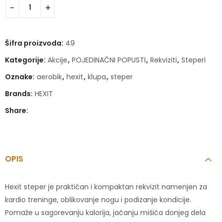
Šifra proizvoda:
49
Kategorije:
Akcije
,
POJEDINAČNI POPUSTI
,
Rekviziti
,
Steperi
Oznake:
aerobik
,
hexit
,
klupa
,
steper
Brands:
HEXIT
Share:
OPIS
Hexit steper je praktičan i kompaktan rekvizit namenjen za
kardio treninge, oblikovanje nogu i podizanje kondicije.
Pomaže u sagorevanju kalorija, jačanju mišića donjeg dela