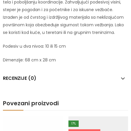
tela i poboljšanju koordinacije. Zahvaljujući podesivoj visini,
steper je pogodan i za početnike i za iskusne vežbače.
Izrađen je od čvrstog i izdržljivog materijala sa neklizajućom
površinom koja obezbeđuje sigurnost tokom vežbanja. Lako
se koristi kod kuće, u teretani ili na grupnim treninzima.
Podesiv u dva nivoa: 10 ili 15 cm
Dimenzije: 68 cm x 28 cm
RECENZIJE (0)
Povezani proizvodi
17
%