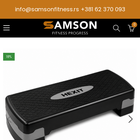
info@samsonfitness.rs +381 62 370 093
0
18
%