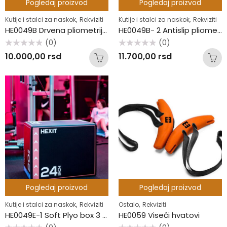
Pogledaj proizvod
Pogledaj proizvod
,
,
Kutije i stalci za naskok
Rekviziti
Kutije i stalci za naskok
Rekviziti
HE0049B Drvena pliometrijska kutija
HE0049B- 2 Antislip pliometrijska kutija
(0)
(0)
Ocenjeno
Ocenjeno
10.000,00
rsd
11.700,00
rsd
sa
sa
0
0
od
od
5
5
Pogledaj proizvod
Pogledaj proizvod
,
,
Kutije i stalci za naskok
Rekviziti
Ostalo
Rekviziti
HE0049E-1 Soft Plyo box 3 u 1
HE0059 Viseći hvatovi