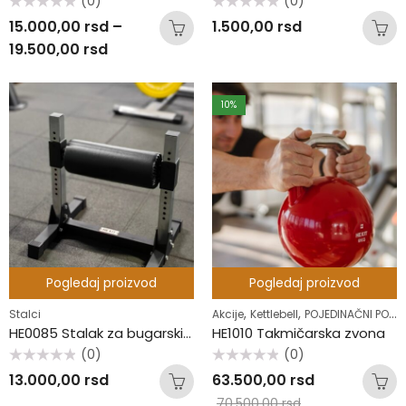
(0)
(0)
Ocenjeno
Ocenjeno
15.000,00
rsd
–
1.500,00
rsd
sa
sa
0
0
19.500,00
rsd
od
od
5
5
10
%
Pogledaj proizvod
Pogledaj proizvod
,
,
Stalci
Akcije
Kettlebell
POJEDINAČNI POPUSTI
HE0085 Stalak za bugarski čučanj
HE1010 Takmičarska zvona
(0)
(0)
Ocenjeno
Ocenjeno
13.000,00
rsd
63.500,00
rsd
sa
sa
0
0
70.500,00
rsd
od
od