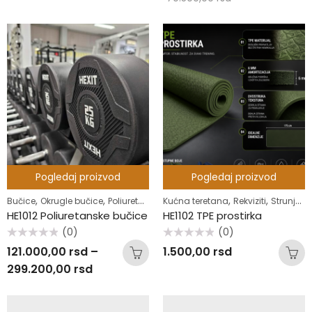
5
5
Pogledaj proizvod
Pogledaj proizvod
,
,
,
,
Bučice
Okrugle bučice
Poliuretanske bučice
Kućna teretana
Rekviziti
Strunjače i prostirke
HE1012 Poliuretanske bučice
HE1102 TPE prostirka
(0)
(0)
Ocenjeno
Ocenjeno
121.000,00
rsd
–
1.500,00
rsd
sa
sa
0
0
299.200,00
rsd
od
od
5
5