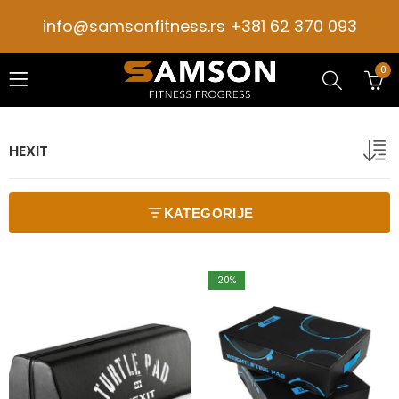
info@samsonfitness.rs +381 62 370 093
0
HEXIT
KATEGORIJE
20
%