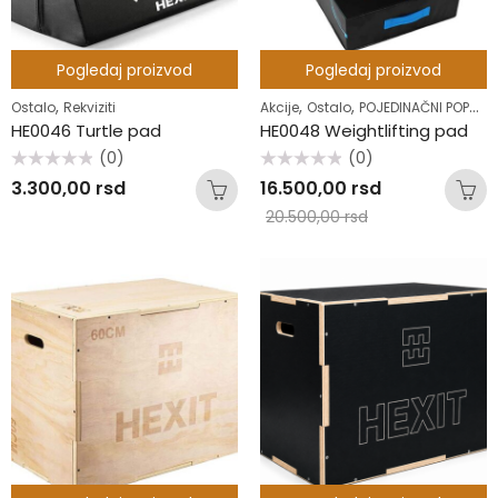
Pogledaj proizvod
Pogledaj proizvod
,
,
,
Ostalo
Rekviziti
Akcije
Ostalo
POJEDINAČNI POPUSTI
HE0046 Turtle pad
HE0048 Weightlifting pad
(0)
(0)
Ocenjeno
Ocenjeno
3.300,00
rsd
16.500,00
rsd
sa
sa
0
0
20.500,00
rsd
od
od
5
5