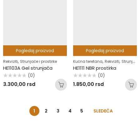
Pogledaj proizvod
Pogledaj proizvod
,
,
,
Rekviziti
Strunjače i prostirke
Kućna teretana
Rekviziti
Strunjače i prostirke
HE1103A Gel strunjača
HE1111 NBR prostirka
(0)
(0)
Ocenjeno
Ocenjeno
3.300,00
rsd
1.850,00
rsd
sa
sa
0
0
od
od
5
5
1
2
3
4
5
SLEDEĆA