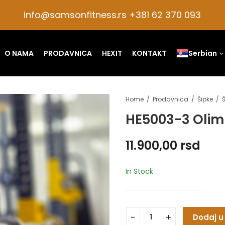
info@samsonfitness.rs +381 62 370 093
O NAMA
PRODAVNICA
HEXIT
KONTAKT
Serbian
Home
Prodavnica
Šipke
Š
HE5003-3 Olimp
11.900,00
rsd
In Stock
Dodaj u