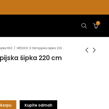
0
ipke fi50
HE5003-3 Olimpijska šipka 220 cm
ijska šipka 220 cm
HE0071 Gravitacione
HE5026 Šipka za
čizme
čučanj / Safety Bar
4.200,00
15.000,00
rsd
rsd
 korpu
Kupite odmah