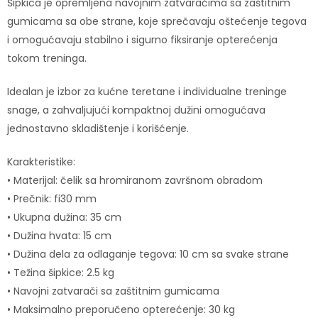
Šipkica je opremljena navojnim zatvaračima sa zaštitnim
gumicama sa obe strane, koje sprečavaju oštećenje tegova
i omogućavaju stabilno i sigurno fiksiranje opterećenja
tokom treninga.
Idealan je izbor za kućne teretane i individualne treninge
snage, a zahvaljujući kompaktnoj dužini omogućava
jednostavno skladištenje i korišćenje.
Karakteristike:
• Materijal: čelik sa hromiranom završnom obradom
• Prečnik: fi30 mm
• Ukupna dužina: 35 cm
• Dužina hvata: 15 cm
• Dužina dela za odlaganje tegova: 10 cm sa svake strane
• Težina šipkice: 2.5 kg
• Navojni zatvarači sa zaštitnim gumicama
• Maksimalno preporučeno opterećenje: 30 kg