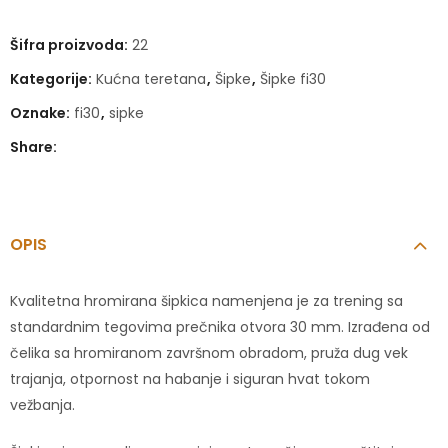
Šifra proizvoda:
22
Kategorije:
Kućna teretana
,
Šipke
,
Šipke fi30
Oznake:
fi30
,
sipke
Share:
OPIS
Kvalitetna hromirana šipkica namenjena je za trening sa
standardnim tegovima prečnika otvora 30 mm. Izrađena od
čelika sa hromiranom završnom obradom, pruža dug vek
trajanja, otpornost na habanje i siguran hvat tokom
vežbanja.