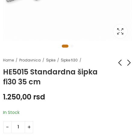
Home
Prodavnica
Šipke
Šipke fi30
HE5015 Standardna šipka
fi30 35 cm
HE3010 Body Pump
HE5007B
set
Standardna šipka
1.250,00
rsd
fi30 183 cm
8.000,00
rsd
4.300,00
rsd
9.200,00
rsd
In Stock