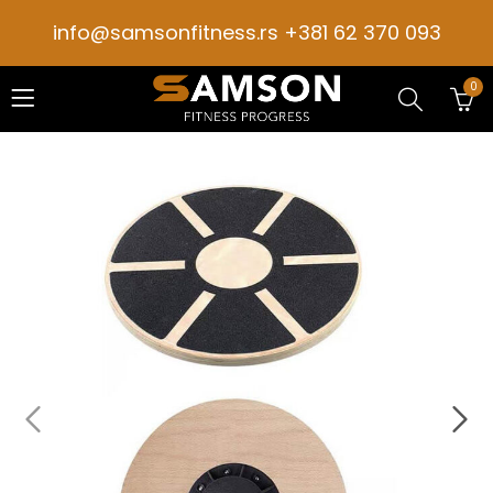
info@samsonfitness.rs +381 62 370 093
0