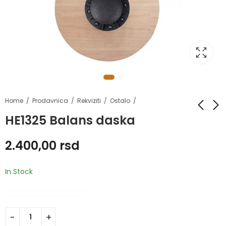
Home
Prodavnica
Rekviziti
Ostalo
HE1325 Balans daska
HE1230C Balance
HE1225 Balanser
2.400,00
rsd
Pad
1.200,00
rsd
3.250,00
rsd
In Stock