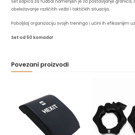
Set kapica za fudbal namenjen je za postavljanje granica, oz
obeležavanje različitih vežbi i taktičkih situacija.
Poboljšaj organizaciju svojih treninga i učini ih efikasnijim u
Set od 50 komada!
Povezani proizvodi