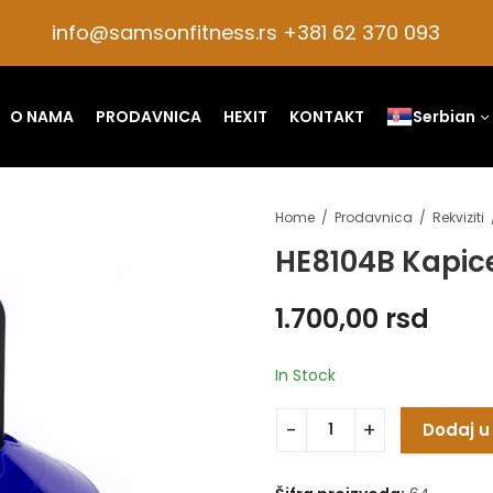
info@samsonfitness.rs +381 62 370 093
O NAMA
PRODAVNICA
HEXIT
KONTAKT
Serbian
Home
Prodavnica
Rekviziti
HE8104B Kapice
1.700,00
rsd
In Stock
Dodaj u