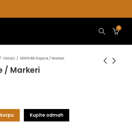
0
Ostalo
HE8104B Kapice / Markeri
 / Markeri
HE6093B Kickback
HE1932A-1 Drvene
Kaiševi za zglob
karike 28mm
1.150,00
3.600,00
rsd
rsd
1.600,00
rsd
 korpu
Kupite odmah