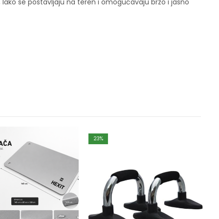
, lako se postavljaju na teren i omogućavaju brzo i jasno
23
%