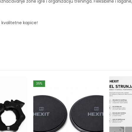
načavanje zone igre i organizaciju treninga. Fleksibilne i lagane
z kvalitetne kapice!
35
%