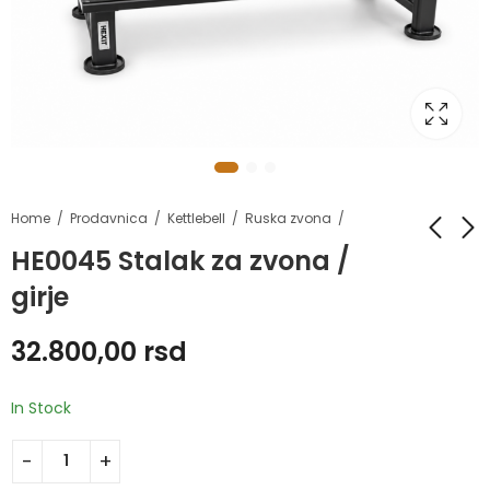
Home
Prodavnica
Kettlebell
Ruska zvona
HE0045 Stalak za zvona /
girje
HE0034 Stalak za
HE9196 Traka za
tegove fi50
trčanje
32.800,00
rsd
15.600,00
197.200,00
rsd
rsd
In Stock