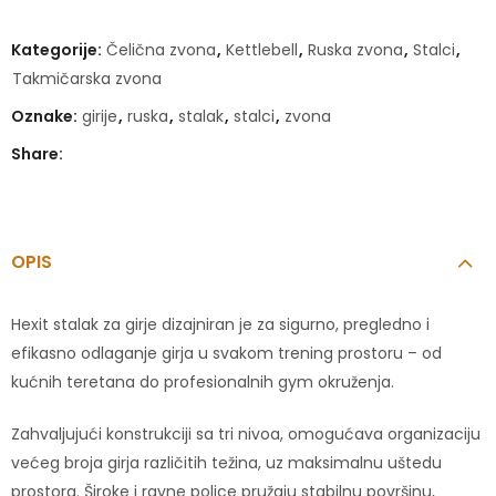
Kategorije:
Čelična zvona
,
Kettlebell
,
Ruska zvona
,
Stalci
,
Takmičarska zvona
Oznake:
girije
,
ruska
,
stalak
,
stalci
,
zvona
Share:
OPIS
Hexit stalak za girje dizajniran je za sigurno, pregledno i
efikasno odlaganje girja u svakom trening prostoru – od
kućnih teretana do profesionalnih gym okruženja.
Zahvaljujući konstrukciji sa tri nivoa, omogućava organizaciju
većeg broja girja različitih težina, uz maksimalnu uštedu
prostora. Široke i ravne police pružaju stabilnu površinu,