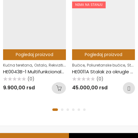
NEMA NA STANJU
Pogledaj proizvod
Pogledaj proizvod
,
,
,
,
,
Kućna teretana
Ostalo
Rekviziti
Stalci
Bučice
Poliuretanske bučice
Stalci
HE0043B-1 Multifunkcionalni prenosivi stalak
HE0011A Stalak za okrugle bučice
(0)
(0)
Ocenjeno
Ocenjeno
9.900,00
rsd
45.000,00
rsd
sa
sa
0
0
od
od
5
5