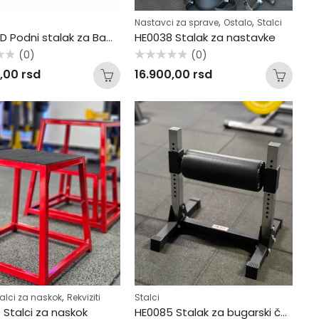
,
,
Nastavci za sprave
Ostalo
Stalci
HE0037D Podni stalak za Bamper tegove
HE0038 Stalak za nastavke
(0)
(0)
Ocenjeno
0,00
rsd
16.900,00
rsd
sa
0
od
5
,
stalci za naskok
akmičarska zvona
Rekviziti
Stalci
 Stalci za naskok
HE0085 Stalak za bugarski čučanj