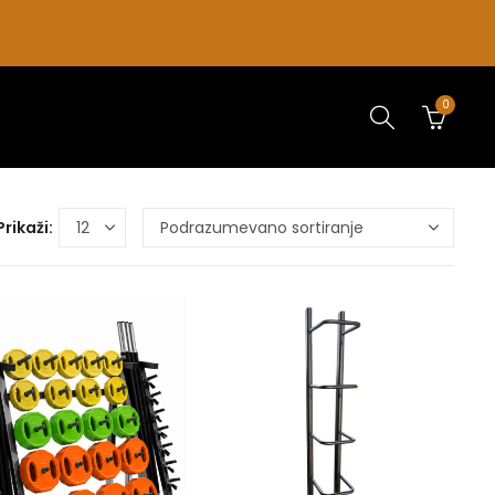
0
Prikaži: