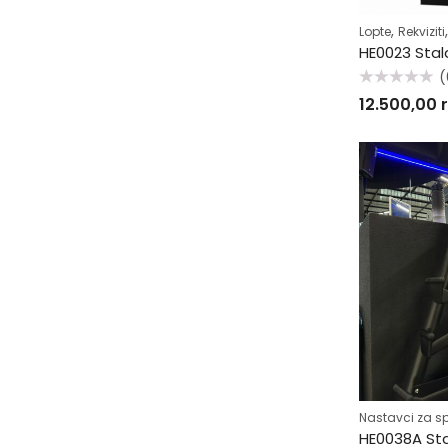
,
Lopte
Rekviziti
HE0023 Stal
(
Ocenjeno
12.500,00
sa
0
od
5
Nastavci za s