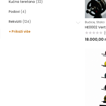
Kućna teretana
(32)
Podovi
(4)
Rekviziti
(124)
,
Bučice
Stalci
+ Prikaži više
(
Ocenjeno
18.000,00
sa
0
od
5