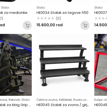
,
Stalci
Stalci
Stalci
ak za medicinke
HE0034 Stalak za tegove fi50
0)
(0)
Ocenjeno
Ocenjeno
rsd
15.600,00
rsd
14.50
sa
sa
0
0
od
od
5
5
,
,
,
,
,
,
prave
Rekviziti
Stalci
Čelična zvona
Kettlebell
Ruska zvona
Stalci
Kutije i 
T
HE0038A Stalak za Mag Grip nastavke
HE0045 Stalak za zvona / girje
HE0049