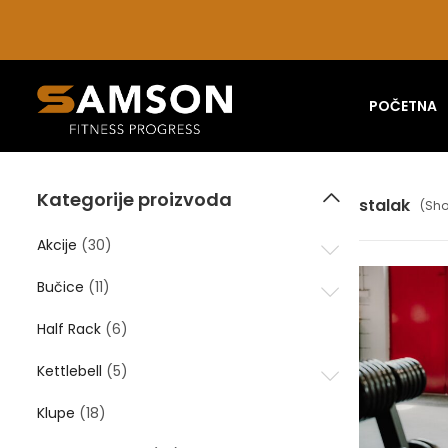
POČETNA
Kategorije proizvoda
stalak
(Sho
Akcije
(30)
Bučice
(11)
Half Rack
(6)
Kettlebell
(5)
Klupe
(18)