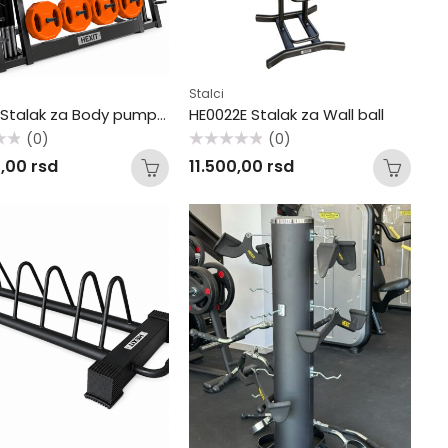
Stalci
HE0019 Stalak za Body pump setove
HE0022E Stalak za Wall ball
(0)
(0)
Ocenjeno
0,00
rsd
11.500,00
rsd
sa
0
od
5