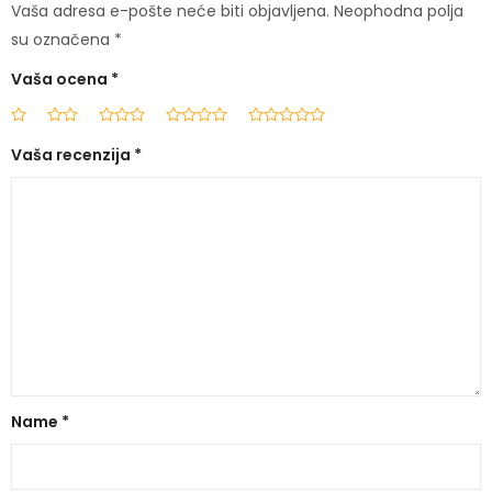
Vaša adresa e-pošte neće biti objavljena.
Neophodna polja
su označena
*
Vaša ocena
*
Vaša recenzija
*
Name
*