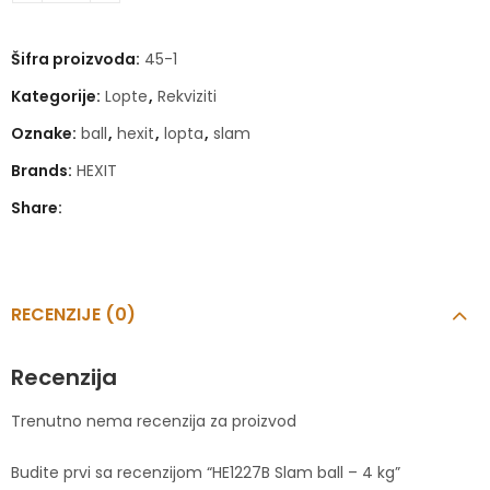
Šifra proizvoda:
45-1
Kategorije:
Lopte
,
Rekviziti
Oznake:
ball
,
hexit
,
lopta
,
slam
Brands:
HEXIT
Share:
RECENZIJE (0)
Recenzija
Trenutno nema recenzija za proizvod
Budite prvi sa recenzijom “HE1227B Slam ball – 4 kg”