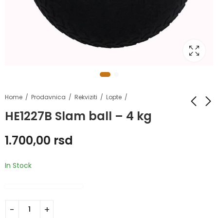
Home
Prodavnica
Rekviziti
Lopte
HE1227B Slam ball – 4 kg
HE1227B Slam ball
HE1227B Slam ball -
1.700,00
rsd
6 kg
1.450,00
rsd
–
2.000,00
rsd
7.600,00
rsd
In Stock