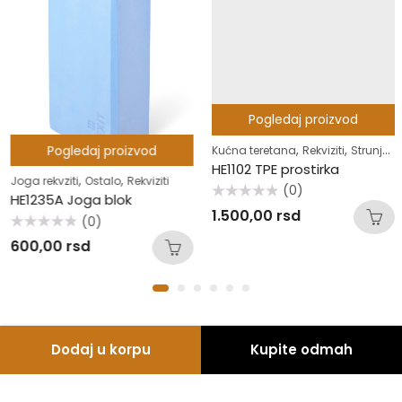
Pogledaj proizvod
,
,
Pogledaj proizvod
Kućna teretana
Rekviziti
Strunjače i prostirke
HE1102 TPE prostirka
,
,
Joga rekvziti
Ostalo
Rekviziti
(0)
HE1235A Joga blok
Ocenjeno
1.500,00
rsd
sa
(0)
0
Ocenjeno
od
600,00
rsd
sa
5
0
od
5
Dodaj u korpu
Kupite odmah
© 2026 Samson fitness |
seam.rs