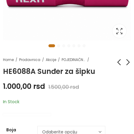
Home
Prodavnica
Akcije
POJEDINAČNI POPUSTI
HE6088A Sunđer za šipku
HE1641C Steznici za
HE1010 Takmičarska
1.000,00
rsd
1.500,00
rsd
koleno
zvona
1.700,00
63.500,00
rsd
rsd
In Stock
70.500,00
rsd
Boja