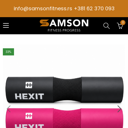
info@samsonfitness.rs +381 62 370 093
0
33
%