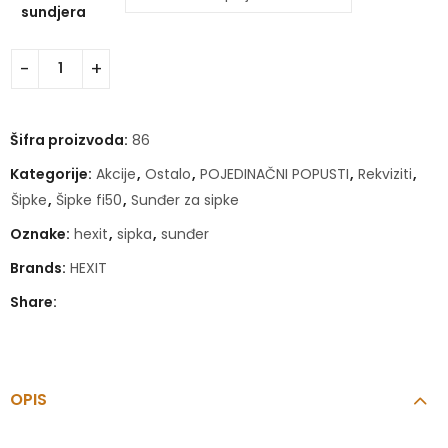
sundjera
Šifra proizvoda:
86
Kategorije:
Akcije
,
Ostalo
,
POJEDINAČNI POPUSTI
,
Rekviziti
,
Šipke
,
Šipke fi50
,
Sunđer za sipke
Oznake:
hexit
,
sipka
,
sunđer
Brands:
HEXIT
Share:
OPIS