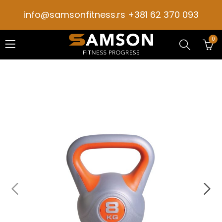
info@samsonfitness.rs +381 62 370 093
0