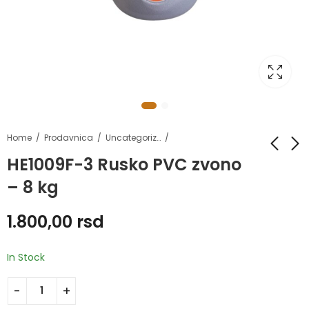
Home
Prodavnica
Uncategorized
HE1009F-3 Rusko PVC zvono
– 8 kg
HE1009F-3 Rusko
HE2005B
PVC zvono - 16 kg
Poliuretanski tegovi
1.800,00
rsd
fi50
3.400,00
rsd
51.870,00
rsd
56.650,00
rsd
In Stock