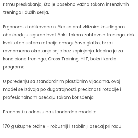
ritmu preskakanja, što je posebno važno tokom intenzivnih
treninga i dužih serija.
Ergonomski oblikovane ručke sa protivkliznim knurlingom
obezbeđuju siguran hvat čak i tokom zahtevnih treninga, dok
kvalitetan sistem rotacije omogućava glatko, brzo i
ravnomerno okretanje sajle bez zapinjanja. Idealna je za
kondicione treninge, Cross Training, HIIT, boks i kardio
programe.
U poređenju sa standardnim plastičnim vijačama, ovaj
model se izdvaja po dugotrajnosti, preciznosti rotacije i
profesionalnom osećaju tokom korišćenja.
Prednosti u odnosu na standardne modele:
170 g ukupne težine – robusniji i stabilniji osećaj pri radu!