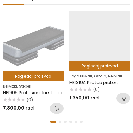
Pogledaj proizvod
,
,
Pogledaj proizvod
Joga rekvziti
Ostalo
Rekviziti
HE1319A Pilates prsten
,
Rekviziti
Steperi
(0)
HE1906 Profesionalni steper
Ocenjeno
1.350,00
rsd
sa
(0)
0
Ocenjeno
od
7.800,00
rsd
sa
5
0
od
5