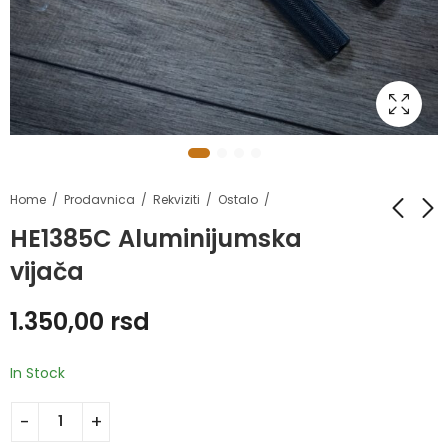
Home
Prodavnica
Rekviziti
Ostalo
HE1385C Aluminijumska
vijača
HE9005B Dap
HE0049B-4 Drvena
mašina
pliometrijska kutija
1.350,00
rsd
180.000,00
11.300,00
rsd
rsd
In Stock