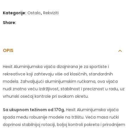
Kategorije:
Ostalo
,
Rekviziti
Share:
OPIS
Hexit Aluminijumska vijača dizajnirana je za sportiste i
rekreativce koji zahtevaju više od klasičnih, standardnih
modela. Zahvaljujući aluminijumskim ručkama, ova vijača
nudi znatno veću izdržljivost, stabilnost i preciznost u radu, uz
vrhunski osećaj kontrole pri svakom okretu.
Sa ukupnom težinom od 170g
, Hexit Aluminijumska vijača
spada među robusnije modele na tržištu. Veća masa ručki
doprinosi stabilnijoj rotaciji, boljoj kontroli pokreta i prirodnijem