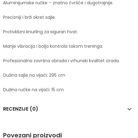
Aluminijumske ručke – znatno čvršće i dugotrajnije.
Precizniji i brži okret sajle.
Protivklizni knurling za siguran hvat.
Manje vibracija i bolja kontrola tokom treninga.
Profesionalna završna obrada i vrhunski kvalitet izrada.
Dužina sajle na vijači: 295 cm
Dužina ručke na vijači: 15 cm
RECENZIJE (0)
Povezani proizvodi