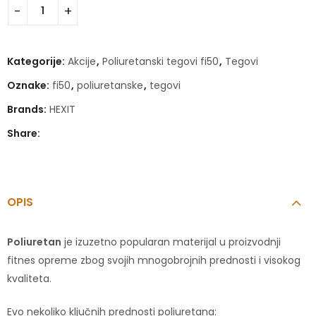
Kategorije:
Akcije
,
Poliuretanski tegovi fi50
,
Tegovi
Oznake:
fi50
,
poliuretanske
,
tegovi
Brands:
HEXIT
Share:
OPIS
Poliuretan
je izuzetno popularan materijal u proizvodnji
fitnes opreme zbog svojih mnogobrojnih prednosti i visokog
kvaliteta.
Evo nekoliko ključnih prednosti poliuretana: