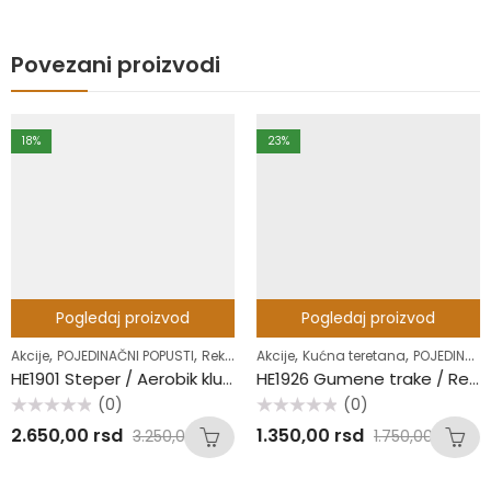
Povezani proizvodi
18
%
23
%
Pogledaj proizvod
,
,
Pogledaj proizvod
 sipke
Akcije
Kućna teretana
POJEDINAČNI POPUSTI
HE1926 Gumene trake / Resistance Bands
,
,
,
Akcije
POJEDINAČNI POPUSTI
Rekviziti
Steperi
(0)
HE1901 Steper / Aerobik klupa
Ocenjeno
1.350,00
rsd
1.750,00
rsd
sa
(0)
0
Ocenjeno
od
2.650,00
rsd
3.250,00
rsd
sa
5
0