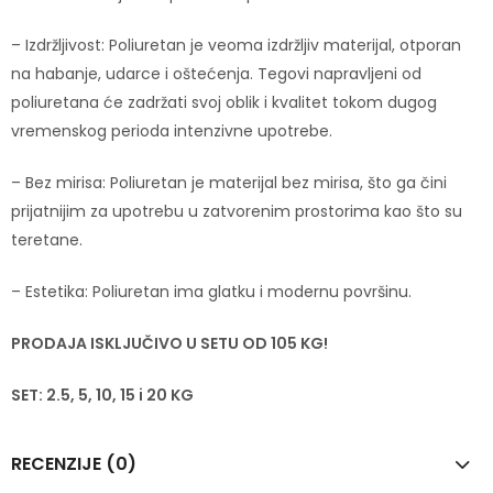
– Izdržljivost: Poliuretan je veoma izdržljiv materijal, otporan
na habanje, udarce i oštećenja. Tegovi napravljeni od
poliuretana će zadržati svoj oblik i kvalitet tokom dugog
vremenskog perioda intenzivne upotrebe.
– Bez mirisa: Poliuretan je materijal bez mirisa, što ga čini
prijatnijim za upotrebu u zatvorenim prostorima kao što su
teretane.
– Estetika: Poliuretan ima glatku i modernu površinu.
PRODAJA ISKLJUČIVO U SETU OD 105 KG!
SET: 2.5, 5, 10, 15 i 20 KG
RECENZIJE (0)