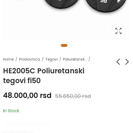
Home
Prodavnica
Tegovi
Poliuretanski tegovi fi50
HE2005C Poliuretanski
tegovi fi50
Poliuretanske
HE9108C Ravna
bučice - 2.5 do 40
benč klupa
48.000,00
rsd
kg
55.650,00
rsd
18.600,00
rsd
299.200,00
rsd
In Stock