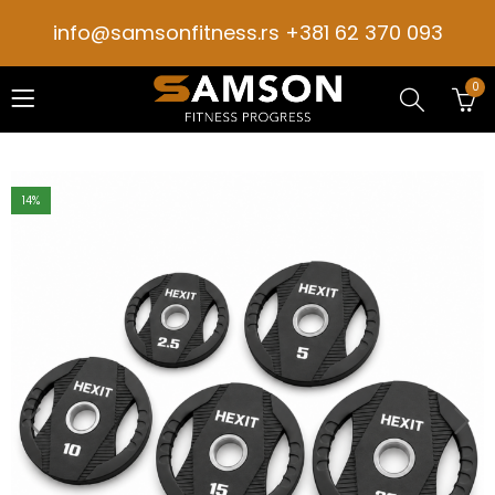
info@samsonfitness.rs +381 62 370 093
0
14
%