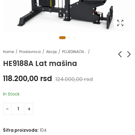
Home
Prodavnica
Akcije
POJEDINAČNI POPUSTI
HE9188A Lat mašina
HE9001 Dap mašina
HE0093 Excentric
118.200,00
rsd
124.000,00
rsd
box
190.000,00
rsd
40.300,00
rsd
200.000,00
rsd
In Stock
Šifra proizvoda:
104