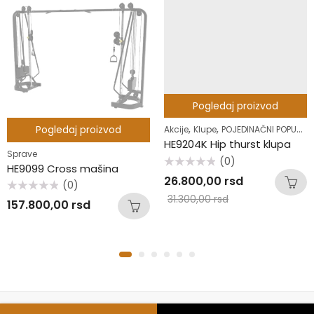
Pogledaj proizvod
,
,
Pogledaj proizvod
Akcije
Klupe
POJEDINAČNI POPUSTI
HE9204K Hip thurst klupa
,
Sprave
Rekviziti
(0)
HE9099 Cross mašina
Ocenjeno
26.800,00
rsd
sa
(0)
0
31.300,00
rsd
Ocenjeno
od
157.800,00
rsd
sa
5
0
od
5