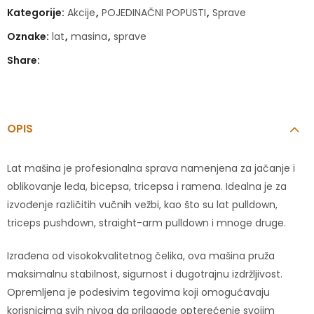
Kategorije:
Akcije
,
POJEDINAČNI POPUSTI
,
Sprave
Oznake:
lat
,
masina
,
sprave
Share:
OPIS
Lat mašina je profesionalna sprava namenjena za jačanje i
oblikovanje leđa, bicepsa, tricepsa i ramena. Idealna je za
izvođenje različitih vučnih vežbi, kao što su lat pulldown,
triceps pushdown, straight-arm pulldown i mnoge druge.
Izrađena od visokokvalitetnog čelika, ova mašina pruža
maksimalnu stabilnost, sigurnost i dugotrajnu izdržljivost.
Opremljena je podesivim tegovima koji omogućavaju
korisnicima svih nivoa da prilagode opterećenje svojim