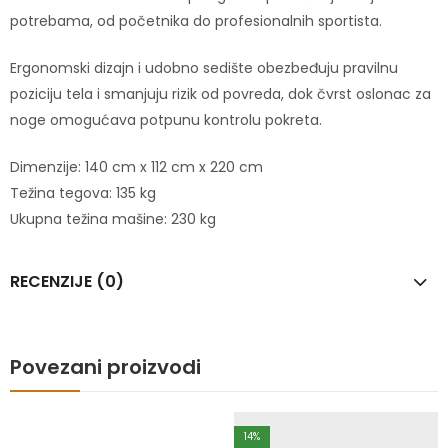
potrebama, od početnika do profesionalnih sportista.
Ergonomski dizajn i udobno sedište obezbeđuju pravilnu
poziciju tela i smanjuju rizik od povreda, dok čvrst oslonac za
noge omogućava potpunu kontrolu pokreta.
Dimenzije: 140 cm x 112 cm x 220 cm
Težina tegova: 135 kg
Ukupna težina mašine: 230 kg
RECENZIJE (0)
Povezani proizvodi
14
%