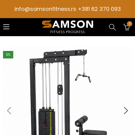
info@samsonfitness.rs +381 62 370 093
0
5
%