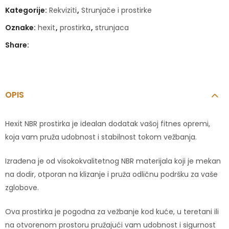
Kategorije:
Rekviziti
,
Strunjače i prostirke
Oznake:
hexit
,
prostirka
,
strunjaca
Share:
OPIS
Hexit NBR prostirka je idealan dodatak vašoj fitnes opremi,
koja vam pruža udobnost i stabilnost tokom vežbanja.
Izrađena je od visokokvalitetnog NBR materijala koji je mekan
na dodir, otporan na klizanje i pruža odličnu podršku za vaše
zglobove.
Ova prostirka je pogodna za vežbanje kod kuće, u teretani ili
na otvorenom prostoru pružajući vam udobnost i sigurnost