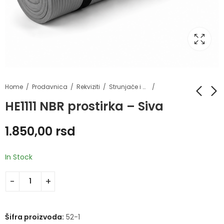
Home
Prodavnica
Rekviziti
Strunjače i prostirke
HE1111 NBR prostirka – Siva
HE1102 TPE prostirka
HE1111 NBR prostirka -
1.850,00
rsd
- tamno plava
Crna
1.500,00
1.850,00
rsd
rsd
In Stock
1.750,00
rsd
Šifra proizvoda:
52-1