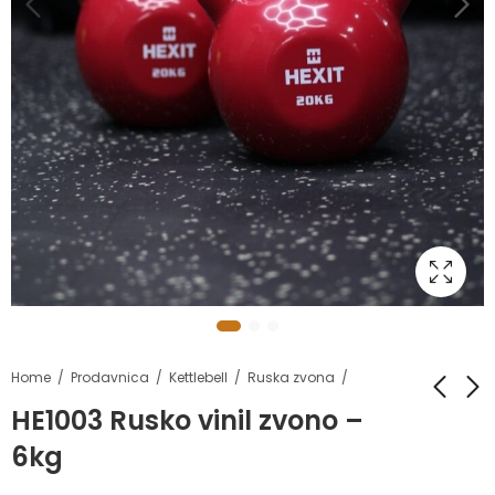
Home
Prodavnica
Kettlebell
Ruska zvona
HE1003 Rusko vinil zvono –
6kg
HE1003 Rusko vinil
HE1003 Rusko vinil
zvono - 4kg
zvono - 8kg