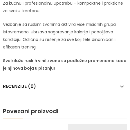
Za kućnu i profesionalnu upotrebu – kompaktne i praktične
za svaku teretanu.
Vežbanje sa ruskim zvonima aktivira više mišićnih grupa
istovremeno, ubrzava sagorevanje kalorija i poboljšava
kondiciju. Odlično su rešenje za sve koji žele dinamičan i
efikasan trening.
Sve kilaže ruskih vinil zvona su podložne promenama kada
je njihova boja u pitanju!
RECENZIJE (0)
Povezani proizvodi