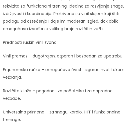
rekvizita za funkcionalni trening, idealna za razvijanje snage,
izdržljivosti i koordinacije. Prekrivena su vinil slojem koji štiti
podlogu od oštećenja i daje im moderan izgled, dok oblik
omogućava izvođenje velikog broja različitih vežbi.
Prednosti ruskih vinil zvona:
Vinil premaz – dugotrajan, otporan i bezbedan za upotrebu.
Ergonomska ručka – omogućava čvrst i siguran hvat tokom
vežbanja.
Različite kilaže – pogodna i za početnike i za napredne
vežbače.
Univerzalna primena – za snagu, kardio, HIIT i funkcionalne
treninge.