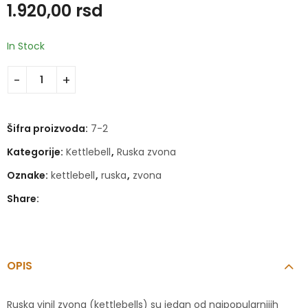
1.920,00
rsd
1.280,00
2.560,00
rsd
rsd
In Stock
Šifra proizvoda:
7-2
Kategorije:
Kettlebell
,
Ruska zvona
Oznake:
kettlebell
,
ruska
,
zvona
Share:
OPIS
Ruska vinil zvona (kettlebells) su jedan od najpopularnijih