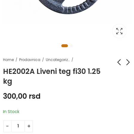
Home
Prodavnica
Uncategorized
HE2002A Liveni teg fi30 1.25
kg
HE2002A Liveni
HE2002A Liveni teg
tegovi fi30
fi30 2.5 kg
300,00
rsd
300,00
600,00
rsd
rsd
–
4.800,00
rsd
In Stock