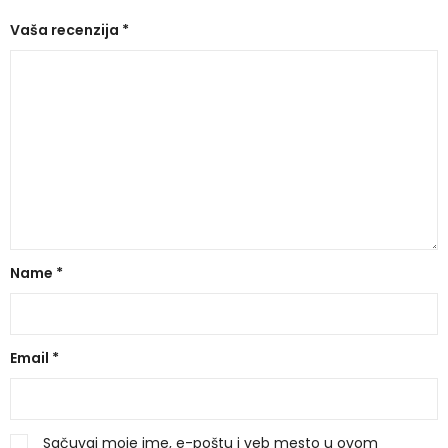
Vaša recenzija
*
Name
*
Email
*
Sačuvaj moje ime, e-poštu i veb mesto u ovom