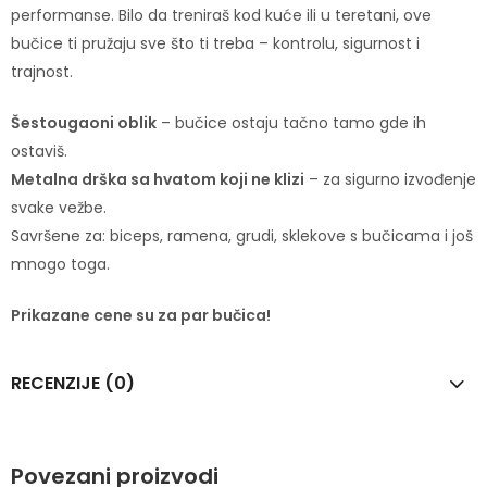
performanse. Bilo da treniraš kod kuće ili u teretani, ove
bučice ti pružaju sve što ti treba – kontrolu, sigurnost i
trajnost.
Šestougaoni oblik
– bučice ostaju tačno tamo gde ih
ostaviš.
Metalna drška sa hvatom koji ne klizi
– za sigurno izvođenje
svake vežbe.
Savršene za: biceps, ramena, grudi, sklekove s bučicama i još
mnogo toga.
Prikazane cene su za par bučica!
RECENZIJE (0)
Povezani proizvodi