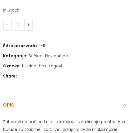
In Stock
Šifra proizvoda:
1-10
Kategorije:
Bučice
,
Hex bučice
Oznake:
bucice
,
hex
,
tegovi
Share:
OPIS
Zaboravi na bučice koje se kotrljaju i zauzimaju prostor. Hex
bučice su stabilne, izdržljive i dizajnirane za maksimalne