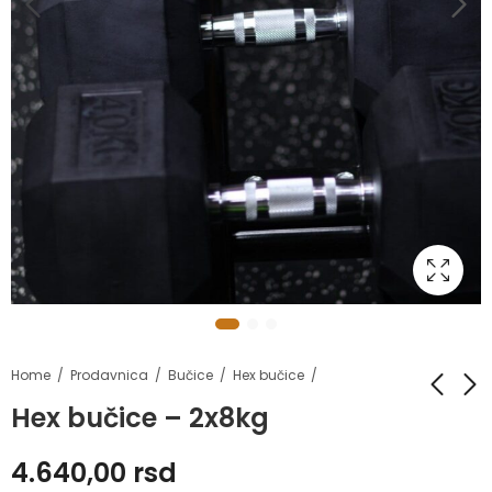
Home
Prodavnica
Bučice
Hex bučice
Hex bučice – 2x8kg
Hex bučice - 2x7.5kg
Hex bučice - 2x9kg
4.640,00
rsd
4.350,00
5.220,00
rsd
rsd