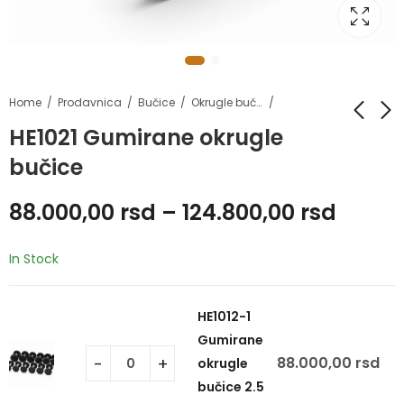
Home
Prodavnica
Bučice
Okrugle bučice
HE1021 Gumirane okrugle
bučice
HE468G-2 Podesivi
HE1012-1 Gumirane
set bučica i girja do
okrugle bučice 2.5 -
88.000,00
rsd
–
124.800,00
rsd
30 kg
25 kg
8.240,00
88.000,00
rsd
rsd
In Stock
HE1012-1
Gumirane
88.000,00
rsd
okrugle
bučice 2.5