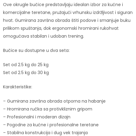
Ove okrugle bučice predstavljaju idealan izbor za kućne i
komercijalne teretane, pružajući vrhunsku izdržljivost i siguran
hvat. Gumirana završna obrada štiti podove i smanjuje buku
prilikom spuštanja, dok ergonomski hromirani rukohvat
omogućava stabilan i udoban trening.
Bučice su dostupne u dva seta:
Set od 2.5 kg do 25 kg
Set od 2.5 kg do 30 kg
Karakteristike:
– Gumirana završna obrada otporna na habanje
– Hromirana ručka sa protivkliznim gripom
– Profesionalni i moderan dizajn
– Pogodne za kućne i profesionalne teretane
– Stabilna konstrukcija i dug vek trajanja