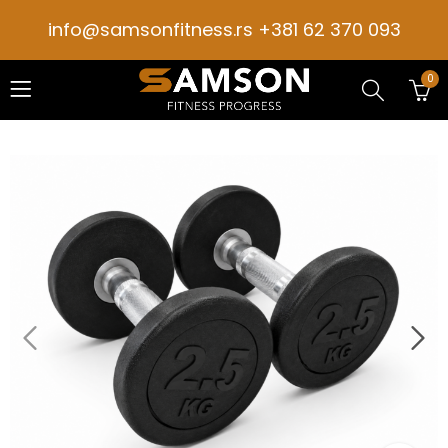
info@samsonfitness.rs +381 62 370 093
0