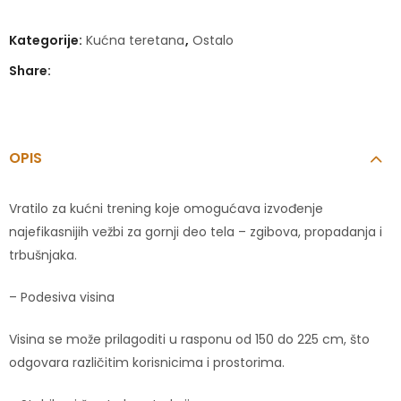
Kategorije:
Kućna teretana
,
Ostalo
Share:
OPIS
Vratilo za kućni trening koje omogućava izvođenje
najefikasnijih vežbi za gornji deo tela – zgibova, propadanja i
trbušnjaka.
– Podesiva visina
Visina se može prilagoditi u rasponu od 150 do 225 cm, što
odgovara različitim korisnicima i prostorima.