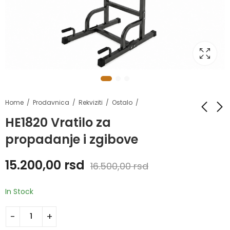
Home
Prodavnica
Rekviziti
Ostalo
HE1820 Vratilo za
propadanje i zgibove
HE1820 Samostojeći
HE2005M-1 Tegovi
nosač za dzak
sa rukohvatima
15.200,00
rsd
16.500,00
rsd
18.500,00
344,00
rsd
rsd
–
5.500,00
rsd
In Stock