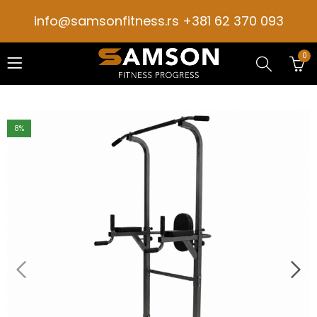
info@samsonfitness.rs +381 62 370 093
0
8
%