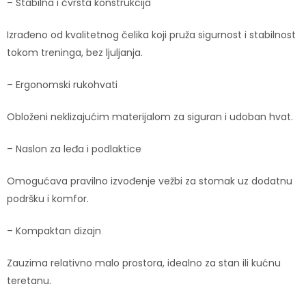
– Stabilna i čvrsta konstrukcija
Izrađeno od kvalitetnog čelika koji pruža sigurnost i stabilnost
tokom treninga, bez ljuljanja.
– Ergonomski rukohvati
Obloženi neklizajućim materijalom za siguran i udoban hvat.
– Naslon za leđa i podlaktice
Omogućava pravilno izvođenje vežbi za stomak uz dodatnu
podršku i komfor.
– Kompaktan dizajn
Zauzima relativno malo prostora, idealno za stan ili kućnu
teretanu.