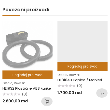
Povezani proizvodi
Pogledaj proizvod
,
Pogledaj proizvod
Ostalo
Rekviziti
HE8104B Kapice / Markeri
,
Ostalo
Rekviziti
(0)
HE1932 Plastične ABS karike
Ocenjeno
1.700,00
rsd
sa
(0)
0
Ocenjeno
od
2.600,00
rsd
sa
5
0
od