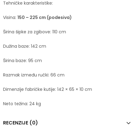
Tehničke karakteristike:
Visina:
150 – 225 cm (podesiva)
Širina šipke za zgibove: 110 cm
Dužina baze: 142 cm
Širina baze: 95 cm
Razmak između ručki: 66 cm
Dimenzije fabričke kutije: 142 × 65 × 10 cm
Neto težina: 24 kg
RECENZIJE (0)