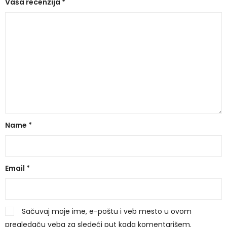
Vaša recenzija
*
Name
*
Email
*
Sačuvaj moje ime, e-poštu i veb mesto u ovom
pregledaču veba za sledeći put kada komentarišem.