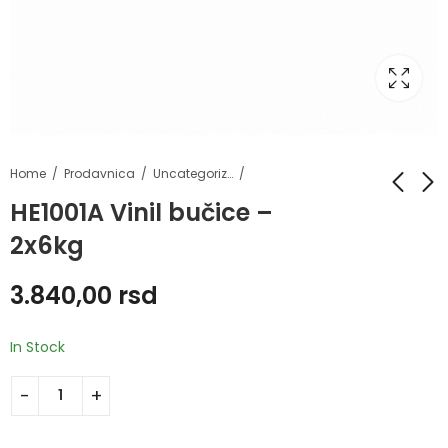
Home
Prodavnica
Uncategorized
HE1001A Vinil bučice –
2x6kg
HE1929 Pilates trake
HE2016-012
Sigurnosni spoteri za
1.380,00
rsd
3.840,00
rsd
Power Rack
8.300,00
rsd
1.680,00
rsd
In Stock