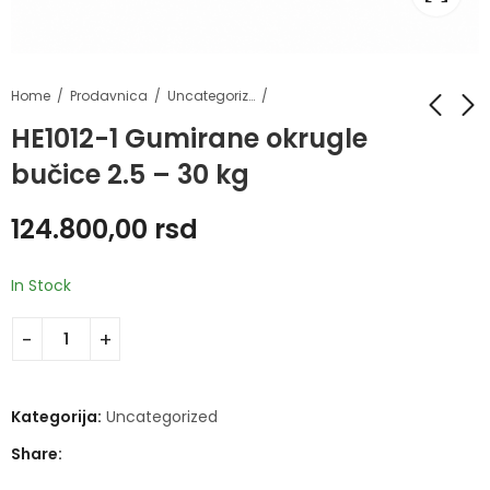
Home
Prodavnica
Uncategorized
HE1012-1 Gumirane okrugle
bučice 2.5 – 30 kg
HE1012-1 Gumirane
HE6422 Kućni set za
okrugle bučice 2.5 -
trening
124.800,00
rsd
25 kg
5.270,00
rsd
88.000,00
rsd
In Stock
Kategorija:
Uncategorized
Share: