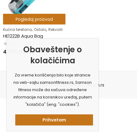
Pogledaj proizvod
,
,
Kućna teretana
Ostalo
Rekviziti
HE1222B Aqua Bag
(0)
Obaveštenje o
Ocenjeno
4.700,00
rsd
sa
0
kolačićima
od
5
Za vreme korišćenja bilo koje stranice
na veb-sajtu samsonfitness.rs, Samson
© 2026 Samson fitness |
seam.rs
fitness može da sačuva određene
informacije na korisnikov uređaj, putem
"kolačića" (eng. "cookies").
Prihvatam