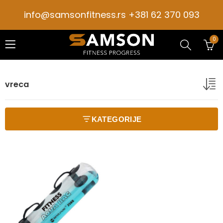
info@samsonfitness.rs +381 62 370 093
0
vreca
KATEGORIJE