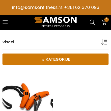
info@samsonfitness.rs +381 62 370 093
0
viseci
KATEGORIJE