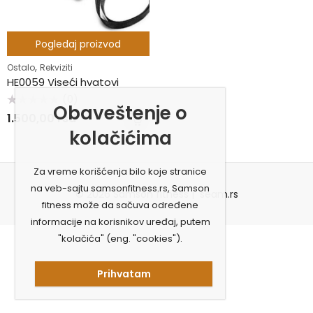
Pogledaj proizvod
,
Ostalo
Rekviziti
HE0059 Viseći hvatovi
(0)
Obaveštenje o
Ocenjeno
1.500,00
rsd
sa
0
kolačićima
od
5
Za vreme korišćenja bilo koje stranice
na veb-sajtu samsonfitness.rs, Samson
© 2026 Samson fitness |
seam.rs
fitness može da sačuva određene
informacije na korisnikov uređaj, putem
"kolačića" (eng. "cookies").
Prihvatam