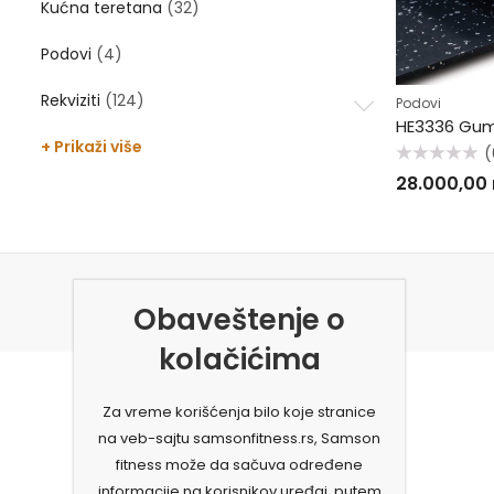
Kućna teretana
(32)
Podovi
(4)
Rekviziti
(124)
Podovi
HE3336 Gum
+ Prikaži više
(
Ocenjeno
28.000,00
sa
0
od
5
Obaveštenje o
kolačićima
Za vreme korišćenja bilo koje stranice
na veb-sajtu samsonfitness.rs, Samson
fitness može da sačuva određene
informacije na korisnikov uređaj, putem