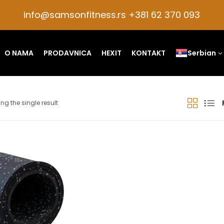
info@samsonfitness.rs +381 62 370 093
O NAMA
PRODAVNICA
HEXIT
KONTAKT
Serbian
ng the single result