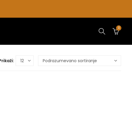
0
Prikaži: