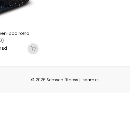
eni pod rolna
0)
rsd
© 2026 Samson fitness |
seam.rs