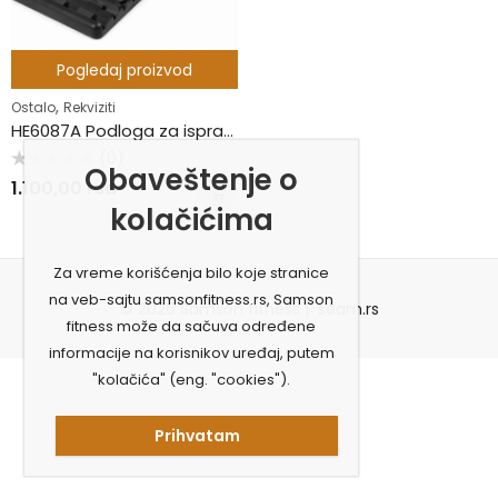
Pogledaj proizvod
,
Ostalo
Rekviziti
HE6087A Podloga za ispravljanje kičme
(0)
Obaveštenje o
Ocenjeno
1.100,00
rsd
sa
0
kolačićima
od
5
Za vreme korišćenja bilo koje stranice
na veb-sajtu samsonfitness.rs, Samson
© 2026 Samson fitness |
seam.rs
fitness može da sačuva određene
informacije na korisnikov uređaj, putem
"kolačića" (eng. "cookies").
Prihvatam