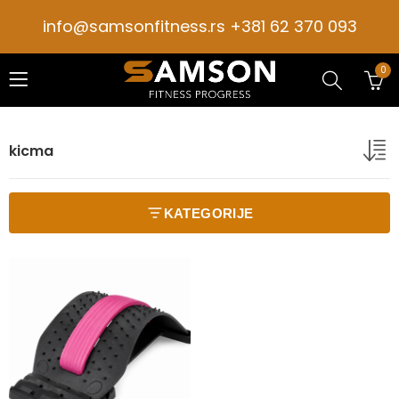
info@samsonfitness.rs +381 62 370 093
0
kicma
KATEGORIJE