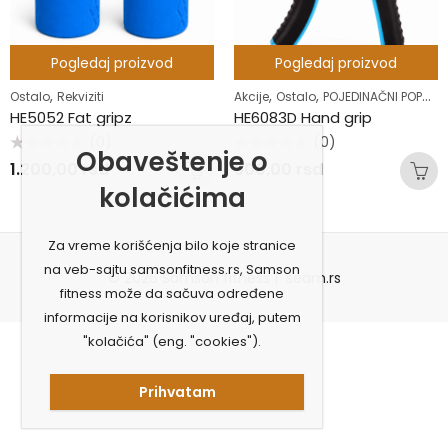
Pogledaj proizvod
Pogledaj proizvod
,
,
,
Ostalo
Rekviziti
Akcije
Ostalo
POJEDINAČNI POPUSTI
HE5052 Fat gripz
HE6083D Hand grip
(0)
(0)
Obaveštenje o
Ocenjeno
Ocenjeno
1.200,00
rsd
900,00
rsd
sa
sa
0
0
kolačićima
od
od
5
5
Za vreme korišćenja bilo koje stranice
na veb-sajtu samsonfitness.rs, Samson
© 2026 Samson fitness |
seam.rs
fitness može da sačuva određene
informacije na korisnikov uređaj, putem
"kolačića" (eng. "cookies").
Prihvatam