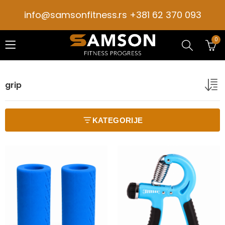
info@samsonfitness.rs +381 62 370 093
0
grip
KATEGORIJE