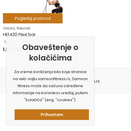
Pogledaj proizvod
,
Ostalo
Rekviziti
HE1420 Flexi bar
(0)
Obaveštenje o
Ocenjeno
1.500,00
rsd
sa
0
kolačićima
od
5
Za vreme korišćenja bilo koje stranice
na veb-sajtu samsonfitness.rs, Samson
© 2026 Samson fitness |
seam.rs
fitness može da sačuva određene
informacije na korisnikov uređaj, putem
"kolačića" (eng. "cookies").
Prihvatam