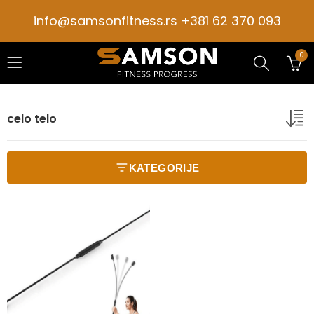
info@samsonfitness.rs +381 62 370 093
0
celo telo
KATEGORIJE