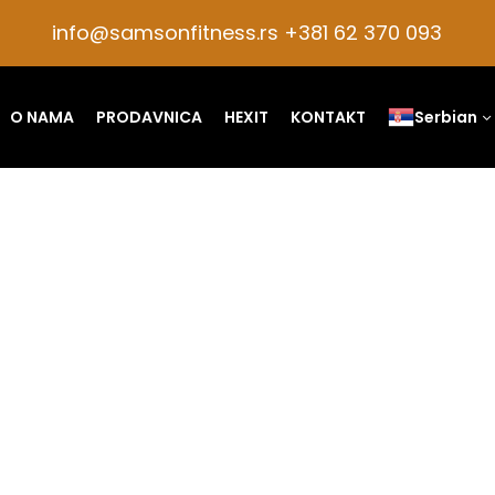
info@samsonfitness.rs +381 62 370 093
O NAMA
PRODAVNICA
HEXIT
KONTAKT
Serbian